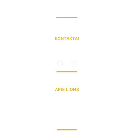
Paysera sąskaita: LT053500010016435138
Adresas: Mindaugo g. 19, Vilnius
KONTAKTAI
info@lionskaraliausmindaugo.lt
Tel.nr: +370 602 25 329
APIE LIONS
lionsclubs.lt
 (LT)
lionsclubs.org
 (EN)
lions-quest.lt
youtube.com/lionsclubs