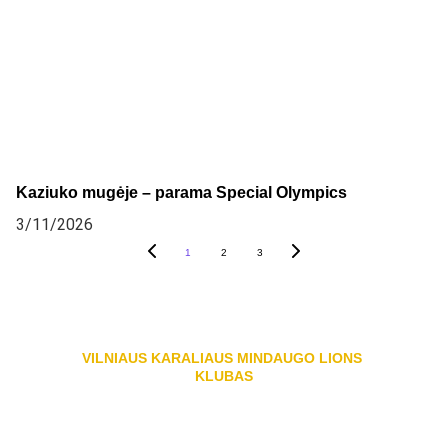
Kaziuko mugėje – parama Special Olympics
3/11/2026
1
2
3
VILNIAUS KARALIAUS MINDAUGO LIONS 
KLUBAS
Registracijos kodas: 126399447
Swedbank sąskaita: LT427300010166418902