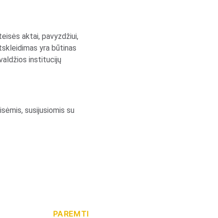
teisės aktai, pavyzdžiui, 
tskleidimas yra būtinas 
aldžios institucijų 
isėmis, susijusiomis su 
PAREMTI