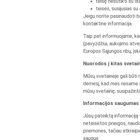
teisę nesutikti su 
teises, susijusias s
Jeigu norite pasinaudoti b
kontaktine informacija.
Taip pat informuojame, ka
(pavyzdžiui, aukojimo atvej
Europos Sąjungos ribų, įsk
Nuorodos į kitas svetai
Mūsų svetainėje gali būti 
dėmesį, kad mes nesame at
mūsų svetainę, susipažinti
Informacijos saugumas
Jūsų pateiktą informaciją
neteisėtos prieigos, naudo
priemones, tačiau atkreipi
saugus.