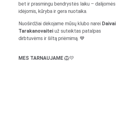
bet ir prasmingu bendrystės laiku – dalijomės 
idėjomis, kūryba ir gera nuotaika.
Nuoširdžiai dėkojame mūsų klubo narei 
Daivai 
Tarakanovaitei
 už suteiktas patalpas 
dirbtuvėms ir šiltą priėmimą. 💙
MES TARNAUJAME
 🦁💛