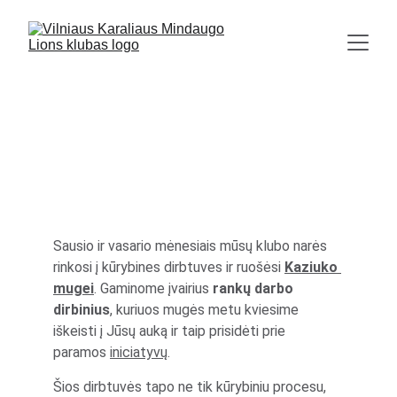
Pasiruošimas Kaziuko
mugei
2/1/2026
Sausio ir vasario mėnesiais mūsų klubo narės 
rinkosi į kūrybines dirbtuves ir ruošėsi 
Kaziuko 
mugei
. Gaminome įvairius 
rankų darbo 
dirbinius
, kuriuos mugės metu kviesime 
iškeisti į Jūsų auką ir taip prisidėti prie 
paramos 
iniciatyvų
.
Šios dirbtuvės tapo ne tik kūrybiniu procesu, 