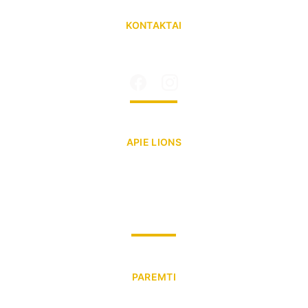
KONTAKTAI
info@lionskaraliausmindaugo.lt
Tel.nr: +370 602 25 329
APIE LIONS
lionsclubs.lt
 (LT)
lionsclubs.org
 (EN)
lions-quest.lt
youtube.com/lionsclubs
PAREMTI
Vienkartinė parama