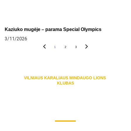
Kaziuko mugėje – parama Special Olympics
3/11/2026
1
2
3
VILNIAUS KARALIAUS MINDAUGO LIONS 
KLUBAS
Registracijos kodas: 126399447
Swedbank sąskaita: LT427300010166418902
Paysera sąskaita: LT053500010016435138
Adresas: Mindaugo g. 19, Vilnius